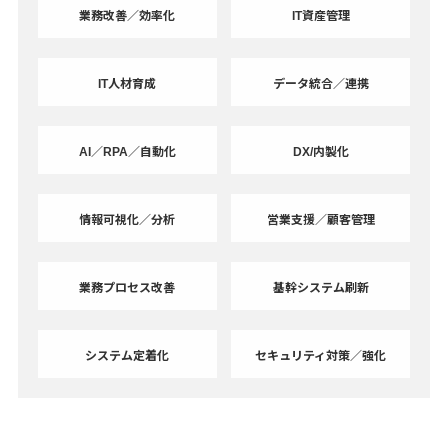
業務改善／効率化
IT資産管理
IT人材育成
データ統合／連携
AI／RPA／自動化
DX/内製化
情報可視化／分析
営業支援／顧客管理
業務プロセス改善
基幹システム刷新
システム定着化
セキュリティ対策／強化