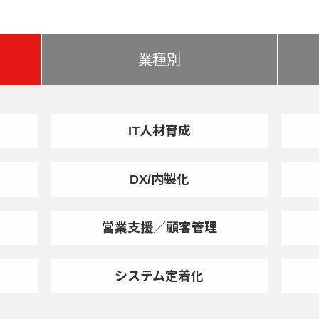
業種別
IT人材育成
DX/内製化
営業支援／顧客管理
システム定着化