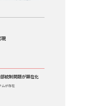
実現
内部統制問題が顕在化
テムが存在