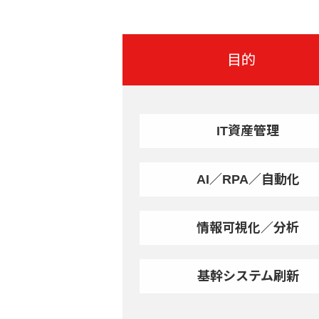
目的
IT資産管理
AI／RPA／自動化
情報可視化／分析
基幹システム刷新