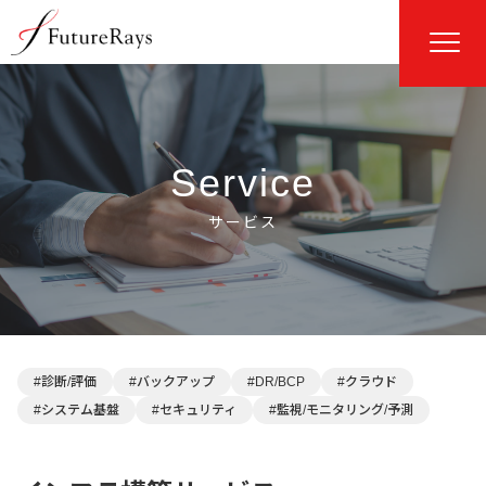
Service
#診断/評価
#バックアップ
#DR/BCP
#クラウド
#システム基盤
#セキュリティ
#監視/モニタリング/予測