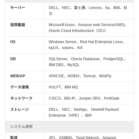
サーバー
DELL、NEC、富士通、Lenovo、hp、IBM、日
立
仮想基盤
Microsoft Azure、Amazon web Service(AWS)、
Oracle Cloud Infrastructure（OCI）
OS
Windows Server、Red Hat Enterprise Linux、
hpUX、solaris、AIX
DB
SQLServer、Oracle Database、PostgreSQL、
IBM DB2、MySQL
WEB/AP
APACHE、NGINX、Tomcat、WildFly
データ連携
HULFT、IBM MQ
ネットワーク
CISCO、BIG-IP、Juniper SRX、FortiGate
ストレージ
DELL、NEC、NetApp、 Hewlett Packard
Enterprise（HPE）、IBM
システム運用
監視
JP1、ZABBIX、Tivoli Netcool、Amazon