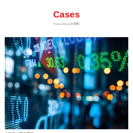
Cases
FutureRaysの事例