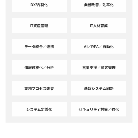
DX/内製化
業務改善／効率化
IT資産管理
IT人材育成
データ統合／連携
AI／RPA／自動化
情報可視化／分析
営業支援／顧客管理
業務プロセス改善
基幹システム刷新
システム定着化
セキュリティ対策／強化