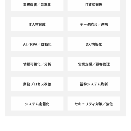
業務改善／効率化
IT資産管理
IT人材育成
データ統合／連携
AI／RPA／自動化
DX/内製化
情報可視化／分析
営業支援／顧客管理
業務プロセス改善
基幹システム刷新
システム定着化
セキュリティ対策／強化