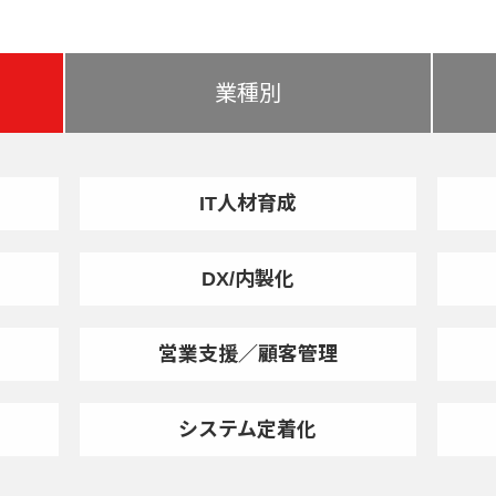
業種別
IT人材育成
DX/内製化
営業支援／顧客管理
システム定着化