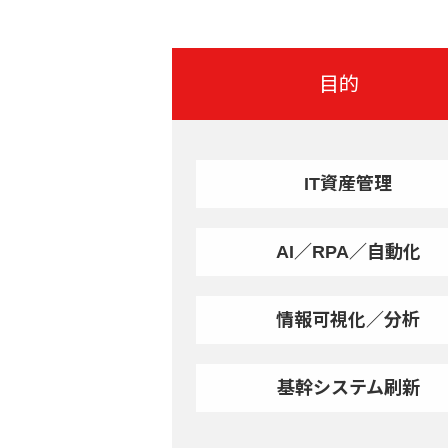
目的
IT資産管理
AI／RPA／自動化
情報可視化／分析
基幹システム刷新