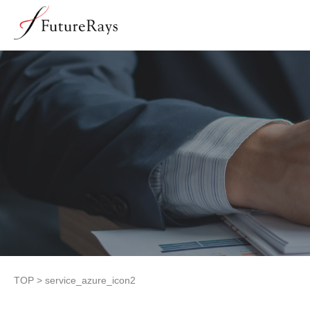
TOP
>
service_azure_icon2