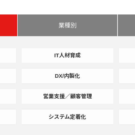
業種別
IT人材育成
DX/内製化
営業支援／顧客管理
システム定着化