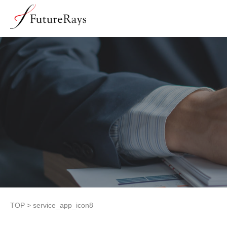
TOP
>
service_app_icon8