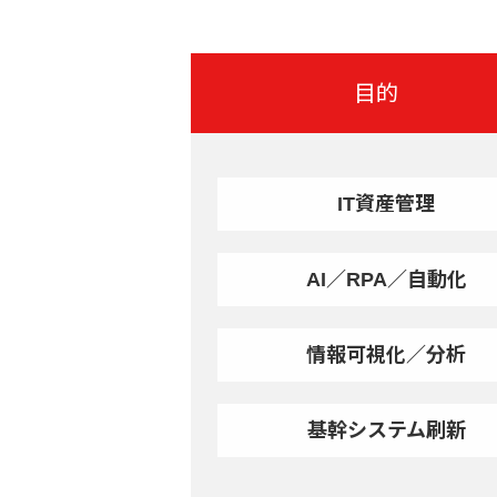
目的
IT資産管理
AI／RPA／自動化
情報可視化／分析
基幹システム刷新