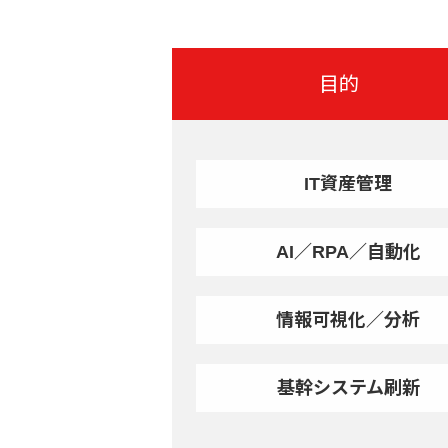
目的
IT資産管理
AI／RPA／自動化
情報可視化／分析
基幹システム刷新