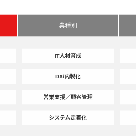
業種別
IT人材育成
DX/内製化
営業支援／顧客管理
システム定着化