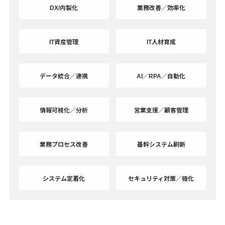
DX/内製化
業務改善／効率化
IT資産管理
IT人材育成
データ統合／連携
AI／RPA／自動化
情報可視化／分析
営業支援／顧客管理
業務プロセス改善
基幹システム刷新
システム定着化
セキュリティ対策／強化