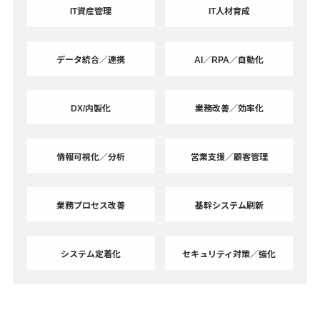
IT資産管理
IT人材育成
データ統合／連携
AI／RPA／自動化
DX/内製化
業務改善／効率化
情報可視化／分析
営業支援／顧客管理
業務プロセス改善
基幹システム刷新
システム定着化
セキュリティ対策／強化