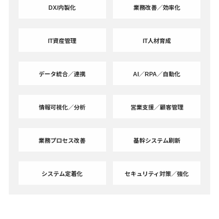
DX/内製化
業務改善／効率化
IT資産管理
IT人材育成
データ統合／連携
AI／RPA／自動化
情報可視化／分析
営業支援／顧客管理
業務プロセス改善
基幹システム刷新
システム定着化
セキュリティ対策／強化