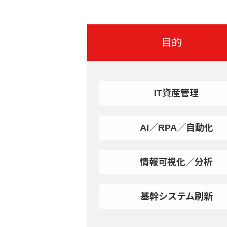
目的
IT資産管理
AI／RPA／自動化
情報可視化／分析
基幹システム刷新