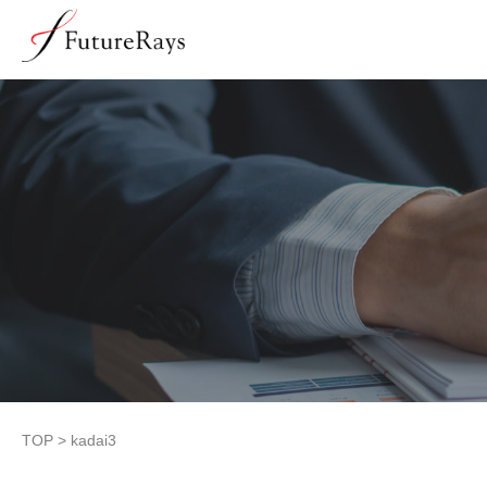
TOP
>
kadai3