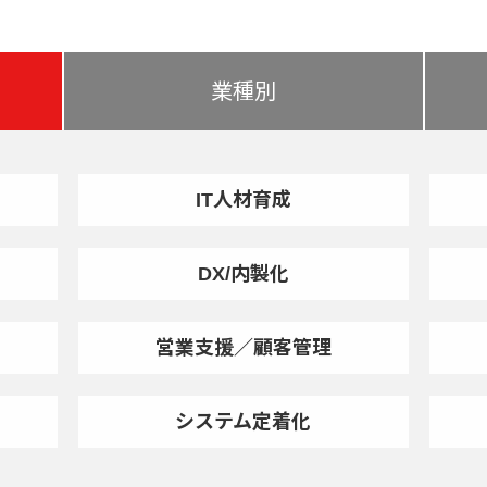
業種別
IT人材育成
DX/内製化
営業支援／顧客管理
システム定着化