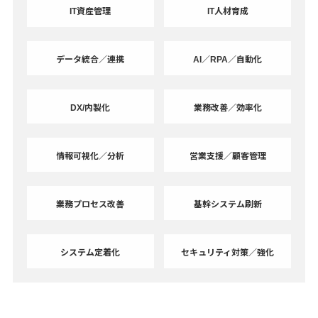
IT資産管理
IT人材育成
データ統合／連携
AI／RPA／自動化
DX/内製化
業務改善／効率化
情報可視化／分析
営業支援／顧客管理
業務プロセス改善
基幹システム刷新
システム定着化
セキュリティ対策／強化