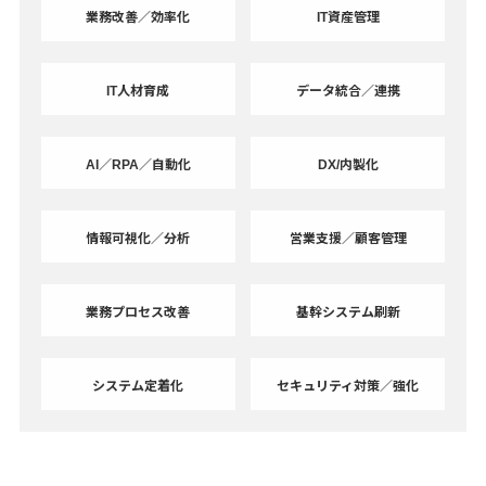
業務改善／効率化
IT資産管理
IT人材育成
データ統合／連携
AI／RPA／自動化
DX/内製化
情報可視化／分析
営業支援／顧客管理
業務プロセス改善
基幹システム刷新
システム定着化
セキュリティ対策／強化