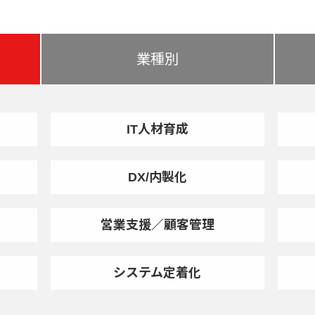
業種別
IT人材育成
DX/内製化
営業支援／顧客管理
システム定着化