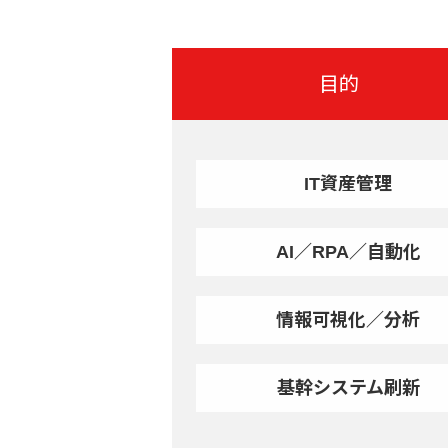
目的
IT資産管理
AI／RPA／自動化
情報可視化／分析
基幹システム刷新