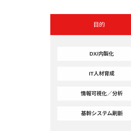
目的
DX/内製化
IT人材育成
情報可視化／分析
基幹システム刷新