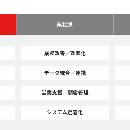
業種別
業務改善／効率化
データ統合／連携
営業支援／顧客管理
システム定着化