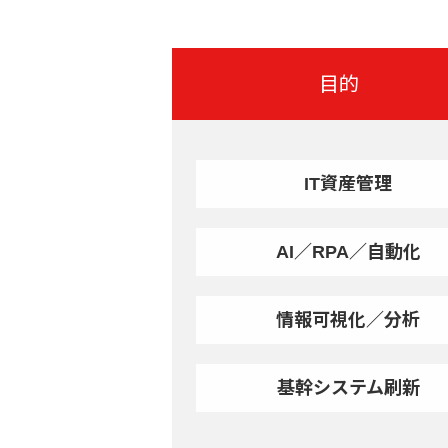
目的
IT資産管理
AI／RPA／自動化
情報可視化／分析
基幹システム刷新