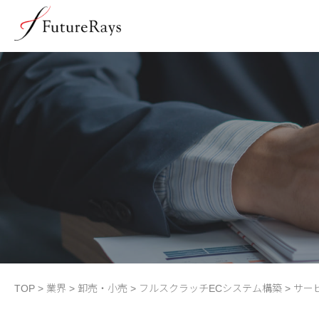
TOP
>
業界
>
卸売・小売
>
フルスクラッチECシステム構築
>
サービ