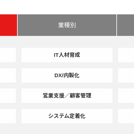
業種別
IT人材育成
DX/内製化
営業支援／顧客管理
システム定着化