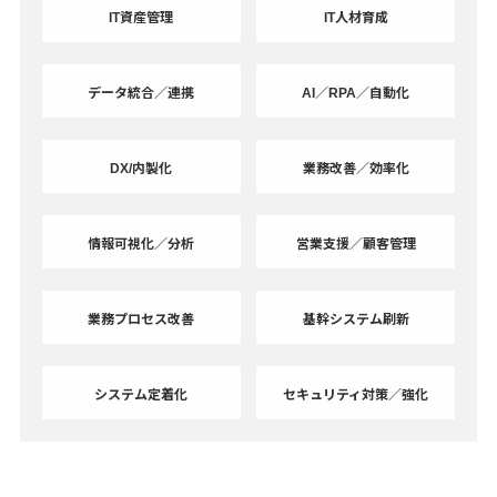
IT資産管理
IT人材育成
データ統合／連携
AI／RPA／自動化
DX/内製化
業務改善／効率化
情報可視化／分析
営業支援／顧客管理
業務プロセス改善
基幹システム刷新
システム定着化
セキュリティ対策／強化