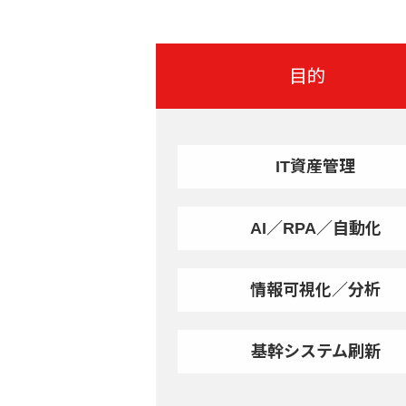
目的
IT資産管理
AI／RPA／自動化
情報可視化／分析
基幹システム刷新