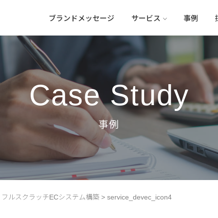
ブランドメッセージ
サービス
事例
Case Study
>
フルスクラッチECシステム構築
>
service_devec_icon4