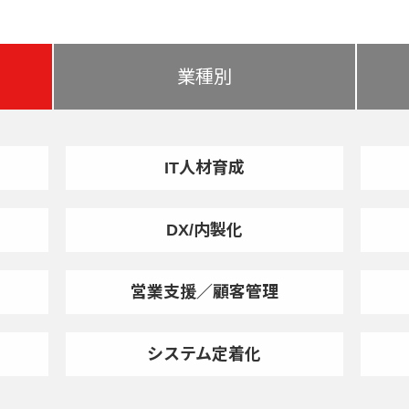
業種別
IT人材育成
DX/内製化
営業支援／顧客管理
システム定着化