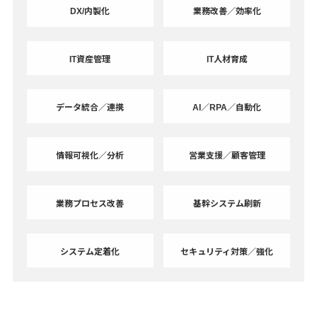
DX/内製化
業務改善／効率化
IT資産管理
IT人材育成
データ統合／連携
AI／RPA／自動化
情報可視化／分析
営業支援／顧客管理
業務プロセス改善
基幹システム刷新
システム定着化
セキュリティ対策／強化