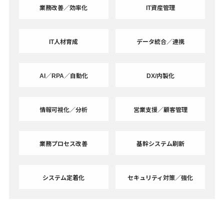
業務改善／効率化
IT資産管理
IT人材育成
データ統合／連携
AI／RPA／自動化
DX/内製化
情報可視化／分析
営業支援／顧客管理
業務プロセス改善
基幹システム刷新
システム定着化
セキュリティ対策／強化