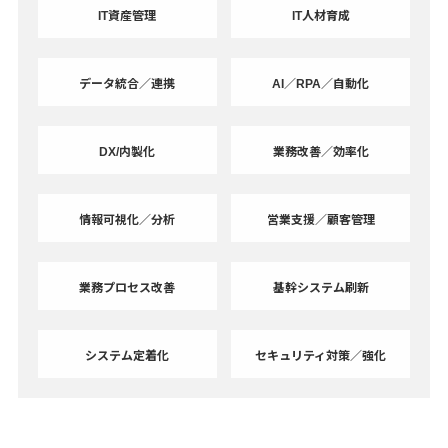
IT資産管理
IT人材育成
データ統合／連携
AI／RPA／自動化
DX/内製化
業務改善／効率化
情報可視化／分析
営業支援／顧客管理
業務プロセス改善
基幹システム刷新
システム定着化
セキュリティ対策／強化