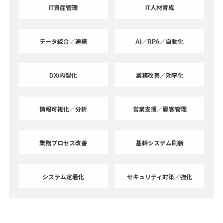
IT資産管理
IT人材育成
データ統合／連携
AI／RPA／自動化
DX/内製化
業務改善／効率化
情報可視化／分析
営業支援／顧客管理
業務プロセス改善
基幹システム刷新
システム定着化
セキュリティ対策／強化