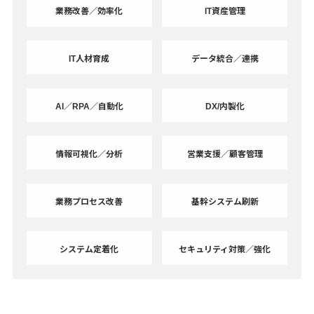
業務改善／効率化
IT資産管理
IT人材育成
データ統合／連携
AI／RPA／自動化
DX/内製化
情報可視化／分析
営業支援／顧客管理
業務プロセス改善
基幹システム刷新
システム定着化
セキュリティ対策／強化