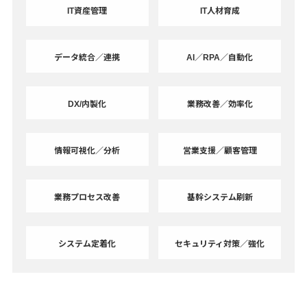
IT資産管理
IT人材育成
データ統合／連携
AI／RPA／自動化
DX/内製化
業務改善／効率化
情報可視化／分析
営業支援／顧客管理
業務プロセス改善
基幹システム刷新
システム定着化
セキュリティ対策／強化