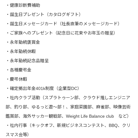
・健康診断費補助
・誕生日プレゼント（カタログギフト）
・誕生日メッセージカード（社長直筆のメッセージカード）
・ご家族へのプレゼント（記念日に花束やお年玉の贈呈）
・永年勤続褒賞金
・永年勤続休暇
・永年勤続記念品贈呈
・各種慶弔金
・慶弔休暇
・確定拠出年金401k制度（企業型DC）
・社内クラブ活動（スプラトゥーン部、クラウド推しエンジニア
部、釣り部、ゆるっと遊～部！、家庭菜園部、麻雀部、映像芸術
鑑賞部、海外サッカー観戦部、Weight Life Balance club など）
・社内行事（キックオフ、新規ビジネスコンテスト、BBQ、クリ
スマス会等）