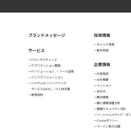
ブランドメッセージ
採用情報
キャリア採用
サービス
新卒採用
ITコンサルティング
企業情報
アプリケーション開発
ITソリューション ／ ツール活用
代表挨拶
インフラソリューション
会社概要
システムエンジニアリング
ミッション
サービス(SES) ／ IT人材派遣
あゆみ
教育研修
拠点情報
個人情報保護方針
情報セキュリティ方針
ソーシャルメディア・ポ
Cookieポリシー
マージン率の公開